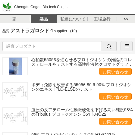
Chengdu Cogon Bio-tech Co., Ltd
家
製品
私達について
工場旅行
>>
アストラガロシド 4
品質
supplier.
(10)
心拍数55056を遅らせるプロトジオシンの推論のコレ
ステロールをテストする高性能液体クロマトグラフィ
ー80 9
お問い合わせ
ボディ免除を改善する55056 80 9 90% プロトジオシ
ンのエキスHPLC-ELSDのテスト
お問い合わせ
血圧の反アテローム性動脈硬化を下げる高い純度98%
のTribulus プロトジオシン C51H84O22
お問い合わせ
95% プロトジオシンのエキスC51H84O22反