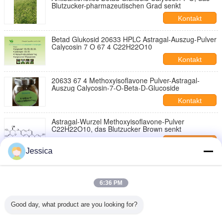
Blutzucker-pharmazeutischen Grad senkt
Kontakt
Betad Glukosid 20633 HPLC Astragal-Auszug-Pulver
Calycosin 7 O 67 4 C22H22O10
Kontakt
20633 67 4 Methoxyisoflavone Pulver-Astragal-
Auszug Calycosin-7-O-Beta-D-Glucoside
Kontakt
Astragal-Wurzel Methoxyisoflavone-Pulver
C22H22O10, das Blutzucker Brown senkt
Kontakt
Jessica
Medizinische Glukosid Methoxyisoflavone-Pulver
Calycosin 7 O Betad HPLC Prüfung
Kontakt
6:36 PM
Browns Calycosin 7 O Betad Senkungsblut-Fett der
Good day, what product are you looking for?
Glukosid-Astragal-Wurzel-0.5-1%