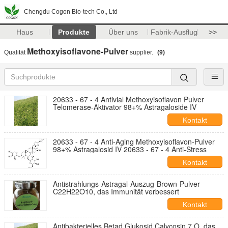
Chengdu Cogon Bio-tech Co., Ltd
Haus
Produkte
Über uns
Fabrik-Ausflug
>>
Methoxyisoflavone-Pulver
Qualität
supplier.
(9)
20633 - 67 - 4 Antivial Methoxyisoflavon Pulver
Telomerase-Aktivator 98+% Astragaloside IV
Kontakt
20633 - 67 - 4 Anti-Aging Methoxyisoflavon-Pulver
98+% Astragalosid IV 20633 - 67 - 4 Anti-Stress
Kontakt
Antistrahlungs-Astragal-Auszug-Brown-Pulver
C22H22O10, das Immunität verbessert
Kontakt
Antibakterielles Betad Glukosid Calycosin 7 O, das