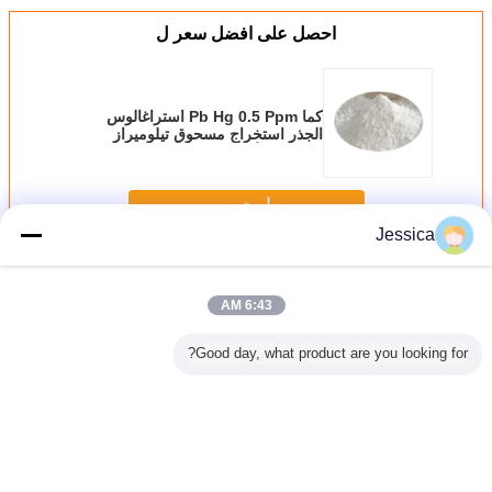
احصل على افضل سعر ل
كما Pb Hg 0.5 Ppm استراغالوس
الجذر استخراج مسحوق تيلوميراز
المنشط الأبيض
استمر
Jessica
استراغالوسيد الرابع
أكثر
6:43 AM
Good day, what product are you looking for?
اناسيوس
100 ٪ استخراج
Cas No 84687-
98 +٪ استراغالوسيد
-43-4
لوزيد IV
Astragalus
43-4 HPLC 95٪
IV من جذر
oside IV
Narural مع 25 ٪
Astragaloside
استراغالوس غشاء
PLC Test
Astragaloside 4 و
Powder For
tragalus
t White
Reversing - Aging
10 ٪
stal
Cycloastragenol
غير اللغة