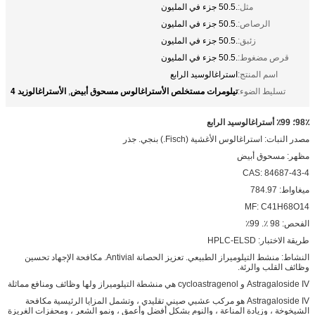
مثل:
.50.5 جزء في المليون
الرصاص:
.50.5 جزء في المليون
زئبق:
.50.5 جزء في المليون
قرص مضغوط:
.50.5 جزء في المليون
اسم المنتج:
استراغالوسيد الرابع
تيلومرات مستخلص الأستراغالوس مسحوق أبيض
الأستراغالوزيد 4
تسليط الضوء:
,
98٪؛
99٪ أستراغالوسيد الرابع
مصدر النبات: استراغالوس الأغشية (Fisch.) بنجي. جذر
مظهر: مسحوق أبيض
CAS: 84687-43-4
ميغاواط: 784.97
MF: C41H68O14
الفحص: 98 ٪. 99٪
طريقة الاختبار: HPLC-ELSD
النشاط: منشط التيلوميراز الطبيعي. تعزيز الحصانة Antivial. مكافحة الإجهاد تحسين
وظائف القلب والرئة.
Astragaloside IV و cycloastragenol هي منشطة التيلوميراز ولها وظائف ومنافع مماثلة
Astragaloside IV هو مركب عشبي صيني تقليدي ، وتشمل المزايا الرئيسية مكافحة
الشيخوخة ، وزيادة المناعة ، والنوم بشكل أفضل وأعمق ، ونمو الشعر ، ومحفزات الغريزة