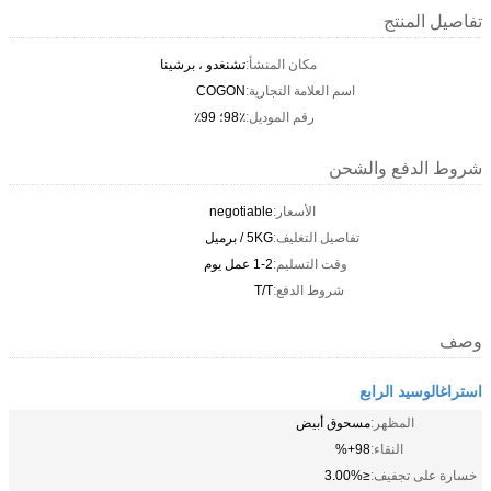
تفاصيل المنتج
مكان المنشأ:
تشنغدو ، برشينا
اسم العلامة التجارية:
COGON
رقم الموديل:
98٪؛ 99٪
شروط الدفع والشحن
الأسعار:
negotiable
تفاصيل التغليف:
5KG / برميل
وقت التسليم:
1-2 عمل يوم
شروط الدفع:
T/T
وصف
استراغالوسيد الرابع
المظهر:
مسحوق أبيض
النقاء:
98+%
خسارة على تجفيف:
≤3.00%