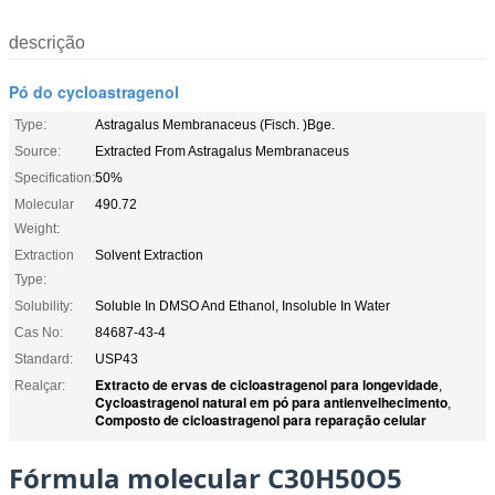
descrição
Pó do cycloastragenol
Type:
Astragalus Membranaceus (Fisch. )Bge.
Source:
Extracted From Astragalus Membranaceus
Specification:
50%
Molecular
490.72
Weight:
Extraction
Solvent Extraction
Type:
Solubility:
Soluble In DMSO And Ethanol, Insoluble In Water
Cas No:
84687-43-4
Standard:
USP43
Extracto de ervas de cicloastragenol para longevidade
Realçar:
,
Cycloastragenol natural em pó para antienvelhecimento
,
Composto de cicloastragenol para reparação celular
Fórmula molecular C30H50O5