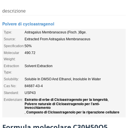
descrizione
Polvere di cycloastragenol
Type:
Astragalus Membranaceus (Fisch. )Bge.
Source:
Extracted From Astragalus Membranaceus
Specification:
50%
Molecular
490.72
Weight:
Extraction
Solvent Extraction
Type:
Solubility:
Soluble In DMSO And Ethanol, Insoluble In Water
Cas No:
84687-43-4
Standard:
USP43
Estratto di erbe di Cicloastragenolo per la longevità
Evidenziare:
,
Polvere naturale di Cicloastragenolo per l'anti-
invecchiamento
Composto di Cicloastragenolo per la riparazione cellulare
,
Formula molecolare C30H50O5