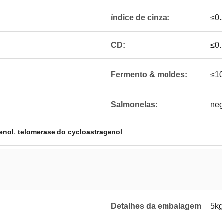
índice de cinza:
≤0
CD:
≤0
Fermento & moldes:
≤10
Salmonelas:
neg
,
enol
telomerase do cycloastragenol
Detalhes da embalagem
5kg