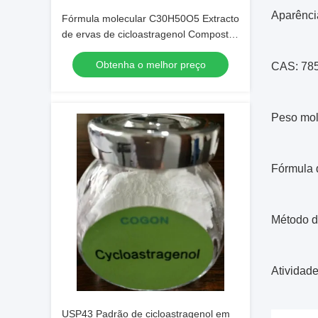
Aparênci
Fórmula molecular C30H50O5 Extracto
de ervas de cicloastragenol Composto
natural para longevidade
Obtenha o melhor preço
Antienvelhecimento e reparação
CAS: 78
celular
Peso mol
Fórmula 
Método d
Atividade
USP43 Padrão de cicloastragenol em