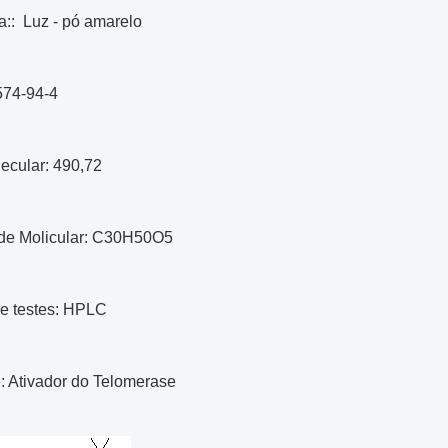
a:: Luz - pó amarelo
574-94-4
ecular: 490,72
de Molicular: C30H50O5
e testes: HPLC
: Ativador do Telomerase