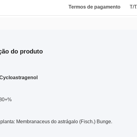
Termos de pagamento
T/T
ção do produto
Cycloastragenol
 80+%
 planta: Membranaceus do astrágalo (Fisch.) Bunge.