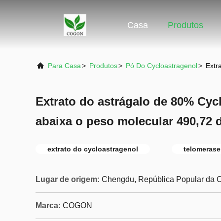
Casa
Produtos
Para Casa
>
Produtos
>
Pó Do Cycloastragenol
>
Extr
Extrato do astrágalo de 80% Cyc
abaixa o peso molecular 490,72 
extrato do cycloastragenol
telomerase
Lugar de origem:
Chengdu, República Popular da 
Marca:
COGON