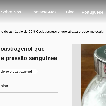
Sobre Nós
Contacte-Nos
Blog
Portuguese
ato do astrágalo de 80% Cycloastragenol que abaixa o peso molecular
loastragenol que
de pressão sanguínea
 do cycloastragenol
China