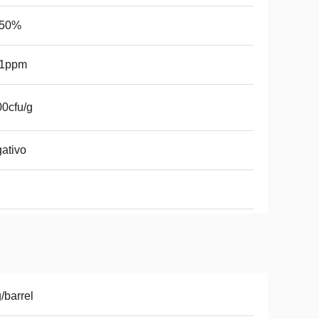
.50%
.1ppm
0cfu/g
ativo
/barrel