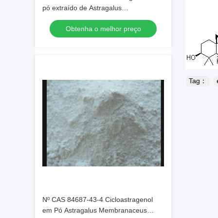
pó extraído de Astragalus
Membranaceus Cas n.o 84687-43-4
Obtenha o melhor preço
Matéria-prima para aplicações
farmacêuticas
Tag：
Nº CAS 84687-43-4 Cicloastragenol
em Pó Astragalus Membranaceus