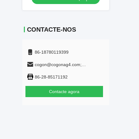
CONTACTE-NOS
86-18780119399
cogon@cogonag4.com;
cogon_chem@hotmail.com
86-28-85171192
Contacte agora