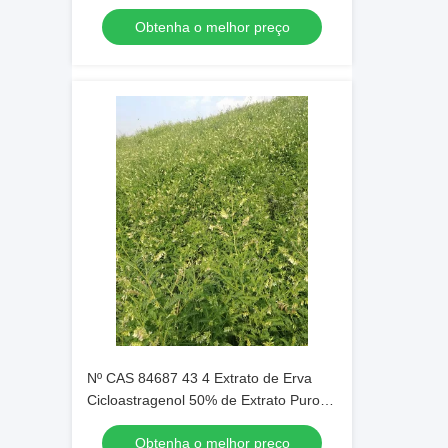
Fisch Bge Peso Molecular 49072
Obtenha o melhor preço
composto natural para estudos
científicos
Nº CAS 84687 43 4 Extrato de Erva
Cicloastragenol 50% de Extrato Puro
Adequado para Produtos de Cuidados
Obtenha o melhor preço
com a Pele e Longevidade