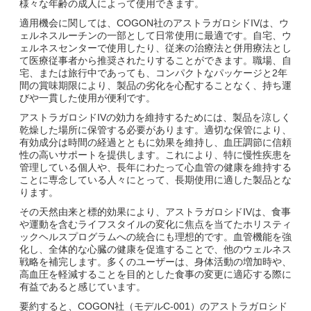
様々な年齢の成人によって使用できます。
適用機会に関しては、COGON社のアストラガロシドIVは、ウ
ェルネスルーチンの一部として日常使用に最適です。自宅、ウ
ェルネスセンターで使用したり、従来の治療法と併用療法とし
て医療従事者から推奨されたりすることができます。職場、自
宅、または旅行中であっても、コンパクトなパッケージと2年
間の賞味期限により、製品の劣化を心配することなく、持ち運
びや一貫した使用が便利です。
アストラガロシドIVの効力を維持するためには、製品を涼しく
乾燥した場所に保管する必要があります。適切な保管により、
有効成分は時間の経過とともに効果を維持し、血圧調節に信頼
性の高いサポートを提供します。これにより、特に慢性疾患を
管理している個人や、長年にわたって心血管の健康を維持する
ことに専念している人々にとって、長期使用に適した製品とな
ります。
その天然由来と標的効果により、アストラガロシドIVは、食事
や運動を含むライフスタイルの変化に焦点を当てたホリスティ
ックヘルスプログラムへの統合にも理想的です。血管機能を強
化し、全体的な心臓の健康を促進することで、他のウェルネス
戦略を補完します。多くのユーザーは、身体活動の増加時や、
高血圧を軽減することを目的とした食事の変更に適応する際に
有益であると感じています。
要約すると、COGON社（モデルC-001）のアストラガロシド