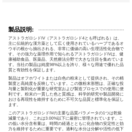
製品説明:
アストラガロシドIV（アストラガロシド4とも呼ばれる）は、
主に伝統的な漢方薬として広く使用されているハーブであるオ
ウギの根から抽出される、非常に価値の高い生理活性化合物で
す。その強力な薬理作用で知られるアストラガロシドIVは、健
康補助食品、医薬品、天然療法分野で大きな注目を集めていま
す。当社の製品は純度98%以上を誇り、様々な用途で優れた品
質と有効性を保証します。
製品はオフホワイトまたは白色の粉末として提供され、その精
製度と高純度を反映しています。この微粉末形態は、正確な投
与量と製剤化が重要な研究室および製造プロセスでの使用に便
利です。粉末の一貫した色と質感は、科学的研究や製品開発に
おける再現性を維持するために不可欠な品質と標準化を保証し
ます。
このアストラガロシドIVの主要な品質パラメータの1つは乾燥
減量であり、これは3.00%以下に厳密に管理されています。こ
の低い水分含有量は、時間の経過とともに化合物の安定性と効
力を維持するために重要です。過剰な水分は分解や活性の低下