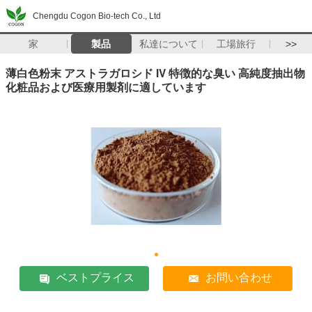
Chengdu Cogon Bio-tech Co., Ltd
家
製品
私達について
工場旅行
>>
薄白色粉末 アストラガロシド IV 特徴的な臭い 高純度抽出物
化粧品および医療用製剤に適しています
ベストプライス
お問い合わせ