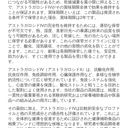
につながる可能性があるため、乾燥減量を最小限に抑えること
で、アストラガロシドIVがその賞味期限全体で効果を維持する
ことが保証されます。賞味期限といえば、この製品は推奨され
る条件下で保管された場合、賞味期限は2年です。
アストラガロシドIVの完全性を維持するためには、適切な保管
が不可欠です。熱、湿度、直射日光への暴露は粉末の品質を損
なう可能性があるため、涼しく乾燥した、光の当たらない場所
に保管する必要があります。これらの保管ガイドラインに従う
ことで、酸化、湿気吸収、その他の形態の劣化を防ぐことがで
きます。これにより、顧客は長期間保管した後でも、安定性、
効力があり、すぐに使用できる製品を受け取ることができま
す。
アストラガロシドIV（アストラガロシド4）は、抗酸化作用、
抗炎症作用、免疫調節作用、心臓保護作用など、多様な生物学
的活性について広く研究されています。免疫システムを強化
し、心血管の健康を保護し、酸化ストレスと戦うことを目的と
した製剤によく使用されます。当社の製品の高純度は、純度と
一貫性が最重要視される実験的研究および栄養補助食品や医薬
品への組み込みの両方に適しています。
その薬効に加え、アストラガロシドIVは比較的安全なプロファ
イルと他の天然成分との適合性も評価されています。これによ
り、全体的な健康を促進するために設計された健康補助食品の
相乗ブレンドに理想的な候補となります。研究者や製品開発者