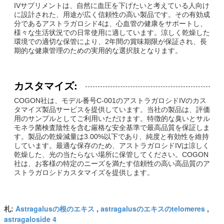
IVサプリメントは、自然に血圧を下げたいと考えている人向け
に設計された、用途が広く信頼性の高い製品です。その有効成
分であるアストラガロシド4は、心血管の健康をサポートし、
様々な生活状況での日常使用に適しています。涼しく乾燥した
環境での適切な保管により、2年間の賞味期限が保証され、長
期的な健康管理のための実用的な選択肢となります。
カスタマイズ:
COGON社は、モデル番号C-001のアストラガロシドIVのカス
タマイズ製品サービスを提供しています。当社の製品は、評価
用のサンプルとしてご利用いただけます。特徴的な臭いとサル
モネラ菌検査陰性を含む厳格な安全基準で最高品質を保証しま
す。製品の乾燥減量は3.00%以下であり、純度と有効性を維持
しています。最適な保存のため、アストラガロシドIVは涼しく
乾燥した、光の当たらない場所に保管してください。COGON
社は、お客様の特定のニーズを満たす信頼性の高い高品質のア
ストラガロシドカスタマイズを提供します。
Astragalusの根のエキス
astragalusのエキスのtelomeres
札:
,
,
astragaloside 4