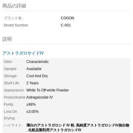
商品の詳細
ブランド名:
COGON
Model Number:
C-001
説明
アストラガロサイドIV
Odor:
Characteristic
Sample:
Available
Storage:
Cool And Dry
Shelf Life:
2 Years
Appearance:
White To Off-white Powder
Productname:
Astragaloside IV
Purity:
≥98%
Loss On
≤3.00%
Drying:
薄白のアストラガロシド IV 粉
高純度アストラガロシドIV抽出物
ハイライト:
,
化粧品製剤用アストラガロシドIV
,