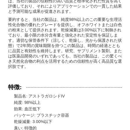
は、当社の製品の信頼性の高い品質と標準化された性質を高く
評価しており、それによりアプリケーションでの一貫した結果
と予測可能な成果が促進されます。
要約すると、当社の製品は、純度98%以上のこの重要な生理活
性化合物の優れたグレードを提供し、オフホワイトまたは白色
の粉末として提供されます。乾燥減量は3.00%以下に制御され
ており、最小限の水分含有量と強化された安定性を保証しま
す。適切な保管条件下（涼しく、乾燥し、光から保護された状
態）で2年間の賞味期限を持つこの製品は、時間の経過ととも
に品質と有効性を維持します。研究、サプリメント製剤、また
は医薬品開発のいずれであっても、当社の製品は、この驚くべ
き天然化合物の利点を活用するための信頼性が高く高品質な選
択肢です。
特徴:
製品名: アストラガロシドIV
純度: 98%以上
効果: 血圧低下
パッケージ: プラスチック容器
乾燥減量: 3.00%以下
臭い: 特徴的