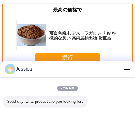
最高の価格で
薄白色粉末 アストラガロシド IV 特
徴的な臭い 高純度抽出物 化粧品お
よび医療用製剤に適しています
続行
Jessica
アストラガロサイドIV
多く
2:46 PM
Good day, what product are you looking for?
-43-4
Astragalusの
Cas逆転のための
25%
メムブラ
oside IV
membranaceusの
84687-43-4高性能
Astragaloside 4お
アストラ
の高性能液
根からの98+%
液体クロマトグラ
よび10%
IV
トグラフ
Astragaloside IV
フィー95%
Cycloastragenol
ト98+%
Astragalosideの粉
の100%のNarural
alusのエキ
無し-老化
のAstragalusのエ
言語を変えて下さい
い水晶
キス