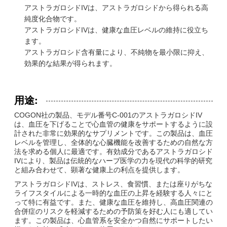
アストラガロシドIVは、アストラガロシドから得られる高
純度化合物です。
アストラガロシドIVは、健康な血圧レベルの維持に役立ち
ます。
アストラガロシド含有量により、不純物を最小限に抑え、
効果的な結果が得られます。
用途:
COGON社の製品、モデル番号C-001のアストラガロシドIV
は、血圧を下げることで心血管の健康をサポートするように設
計された非常に効果的なサプリメントです。この製品は、血圧
レベルを管理し、全体的な心臓機能を改善するための自然な方
法を求める個人に最適です。有効成分であるアストラガロシド
IVにより、製品は伝統的なハーブ医学の力を現代の科学的研究
と組み合わせて、顕著な健康上の利点を提供します。
アストラガロシドIVは、ストレス、食習慣、または座りがちな
ライフスタイルによる一時的な血圧の上昇を経験する人々にと
って特に有益です。また、健康な血圧を維持し、高血圧関連の
合併症のリスクを軽減するための予防策を好む人にも適してい
ます。この製品は、心血管系を安全かつ自然にサポートしたい