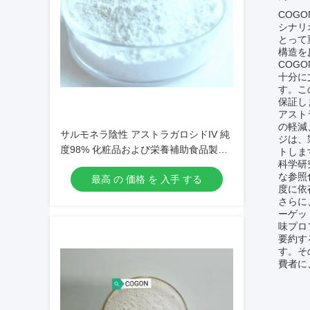
COG
シナリ
とって
構造を
COG
十分に
す。こ
保証し
アスト
の軽減
サルモネラ陰性 アストラガロシドIV 純
ジは、
度98% 化粧品および栄養補助食品製剤
トしま
科学研
に適しています
な参照
最高 の 価格 を 入手 する
度に依
さらに
ーゲッ
味プロ
要約す
す。そ
費者に