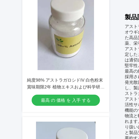
製品
アスト
オウギ
た高品
薬、栄
アスト
定した
は適切
堅牢性
最高の
採用さ
純度98% アストラガロシドIV 白色粉末
発光散
賞味期限2年 植物エキスおよび科学研究
し、製
ストラ
に応用
アスト
最高 の 価格 を 入手 する
活性サ
機能の
物流と
れます
り扱い
と製品
要約す