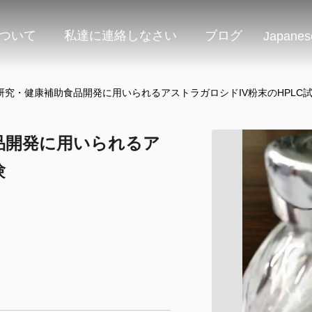
ついて
私達に連絡しなさい
ブログ
Japanes
研究・健康補助食品開発に用いられるアストラガロシドIV粉末のHPLC
品開発に用いられるア
験