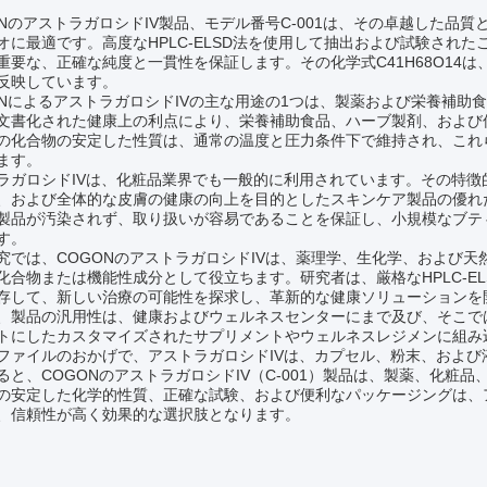
ONのアストラガロシドIV製品、モデル番号C-001は、その卓越した品
オに最適です。高度なHPLC-ELSD法を使用して抽出および試験された
重要な、正確な純度と一貫性を保証します。その化学式C41H68O14
反映しています。
ONによるアストラガロシドIVの主な用途の1つは、製薬および栄養補
文書化された健康上の利点により、栄養補助食品、ハーブ製剤、および
の化合物の安定した性質は、通常の温度と圧力条件下で維持され、これ
ます。
ラガロシドIVは、化粧品業界でも一般的に利用されています。その特
、および全体的な皮膚の健康の向上を目的としたスキンケア製品の優れ
製品が汚染されず、取り扱いが容易であることを保証し、小規模なブテ
す。
究では、COGONのアストラガロシドIVは、薬理学、生化学、および
化合物または機能性成分として役立ちます。研究者は、厳格なHPLC-E
存して、新しい治療の可能性を探求し、革新的な健康ソリューションを
、製品の汎用性は、健康およびウェルネスセンターにまで及び、そこで
トにしたカスタマイズされたサプリメントやウェルネスレジメンに組み
ファイルのおかげで、アストラガロシドIVは、カプセル、粉末、およ
ると、COGONのアストラガロシドIV（C-001）製品は、製薬、化粧
の安定した化学的性質、正確な試験、および便利なパッケージングは、
、信頼性が高く効果的な選択肢となります。