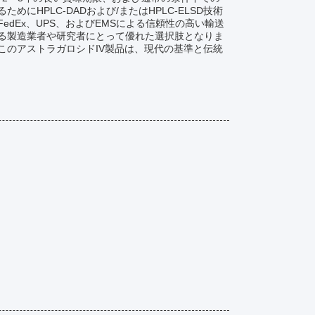
HPLC-DADおよび/またはHPLC-ELSD技術
dEx、UPS、およびEMSによる信頼性の高い輸送
る製造業者や研究者にとって優れた選択肢となりま
このアストラガロシドIV製品は、現代の基準と伝統