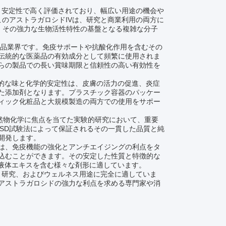
質と安定性で高く評価されており、幅広い用途の機会や
このアストラガロシドIVは、研究と商業利用の両方に
は、その強力な生物活性特性の基盤となる複雑な分子
助食品業界です。免疫サポートや抗酸化作用を含むその
伝統的な医薬品の有効成分として頻繁に使用されま
らの製品での長い賞味期限と信頼性の高い有効性を
徴的な味と化学的安定性は、皮膚の活力の促進、炎症
た添加剤となります。プラスチック容器のパッケー
ィック化粧品と大規模製造の両方での使用をサポー
天然物化学に焦点を当てた実験的研究において、重要
LSD試験法によって保証されるその一貫した品質と純
開発します。
は、免疫機能の強化とアンチエイジングの利点をタ
込むことができます。その安定した性質と特徴的な
び液体エキスを含む様々な剤形に適しています。
品、研究、およびウェルネス用途に完全に適していま
アストラガロシドの強力な利点を求める専門家や消