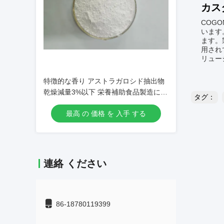
カス
COG
います
ます。
用され
リュー
特徴的な香り アストラガロシド抽出物
乾燥減量3%以下 栄養補助食品製造に適
タグ：
しています
最高 の 価格 を 入手 する
連絡 ください
86-18780119399