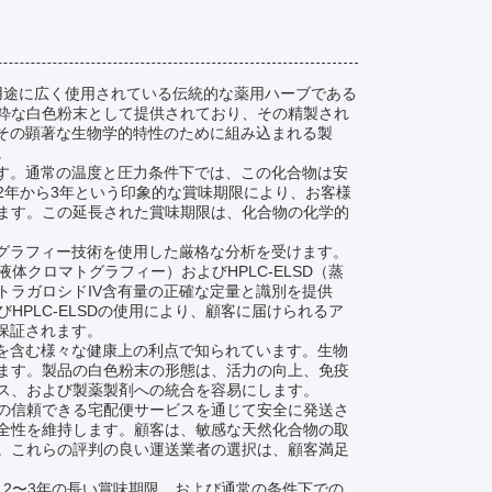
用途に広く使用されている伝統的な薬用ハーブである
粋な白色粉末として提供されており、その精製され
がその顕著な生物学的特性のために組み込まれる製
。
です。通常の温度と圧力条件下では、この化合物は安
2年から3年という印象的な賞味期限により、お客様
ます。この延長された賞味期限は、化合物の化学的
トグラフィー技術を使用した厳格な分析を受けます。
体クロマトグラフィー）およびHPLC-ELSD（蒸
トラガロシドIV含有量の正確な定量と識別を提供
HPLC-ELSDの使用により、顧客に届けられるア
保証されます。
用を含む様々な健康上の利点で知られています。生物
ます。製品の白色粉末の形態は、活力の向上、免疫
ス、および製薬製剤への統合を容易にします。
などの信頼できる宅配便サービスを通じて安全に発送さ
全性を維持します。顧客は、敏感な天然化合物の取
。これらの評判の良い運送業者の選択は、顧客満足
、2〜3年の長い賞味期限、および通常の条件下での