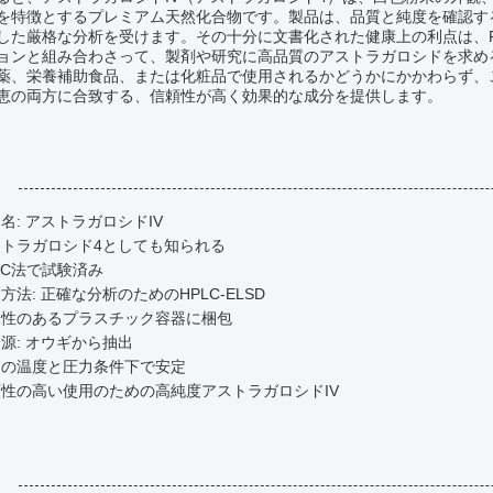
を特徴とするプレミアム天然化合物です。製品は、品質と純度を確認するために
した厳格な分析を受けます。その十分に文書化された健康上の利点は、Fe
ョンと組み合わさって、製剤や研究に高品質のアストラガロシドを求め
薬、栄養補助食品、または化粧品で使用されるかどうかにかかわらず、
恵の両方に合致する、信頼性が高く効果的な成分を提供します。
:
名: アストラガロシドIV
ストラガロシド4としても知られる
LC法で試験済み
方法: 正確な分析のためのHPLC-ELSD
久性のあるプラスチック容器に梱包
源: オウギから抽出
常の温度と圧力条件下で安定
性の高い使用のための高純度アストラガロシドIV
: