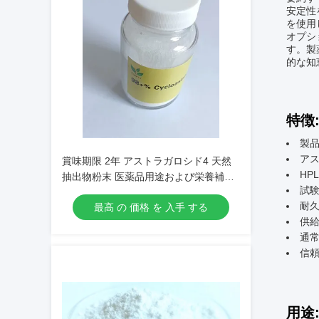
安定性
を使用
オプシ
す。製
的な知
特徴
製品
ア
賞味期限 2年 アストラガロシド4 天然
HP
抽出物粉末 医薬品用途および栄養補助
試験
食品製剤用
耐
最高 の 価格 を 入手 する
供給
通
信頼
用途