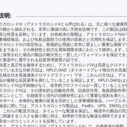
説明:
ラガロシドIV（アストラガロシド4とも呼ばれる）は、主に様々な健康
の根から抽出される、非常に価値の高い天然化合物です。この製品は純
質な性質を反映しています。白色粉末の形態は、アストラガロシドIV
養補助食品、および化粧品製剤での使用の容易さと汎用性を保証します
ラガロシドIVの安定性は、長期的な用途に非常に望ましい重要な側面
ままであり、その有効性と効力を賞味期限全体にわたって維持します。
に保管された場合の製品の耐久性と一貫したパフォーマンスを保証でき
と製造中に遵守される品質管理措置の証です。
純度と真正性を確保するために、アストラガロシドIVは高度なクロマ
れている主な分析方法は、HPLC-DAD（ダイオードアレイ検出付き高速液
乱検出付き高速液体クロマトグラフィー）です。これらの方法は、アス
品が厳格な品質基準を満たしていることを保証します。HPLC-DADおよび
ガロシドIVは不純物がなく、化学的プロファイルが一貫していることが
ラガロシドIVは、その潜在的な抗酸化作用、抗炎症作用、免疫調節作
ポニンとして、伝統医学と現代の治療研究において重要な役割を果たし
サポート、全体的な健康の促進を目的とした栄養補助食品、ハーブエキ
輸送に関しては、アストラガロシドIV製品は、FedEx、UPS、EMS
。これらの配送方法は、タイムリーな配達を保証し、輸送中の製品の完
に関連するリスクを最小限に抑え、効率的で安全な輸送を期待できます
安全へのコミットメントを反映しています。
ると、アストラガロシドIV（アストラガロシド4）は、白色粉末の外観