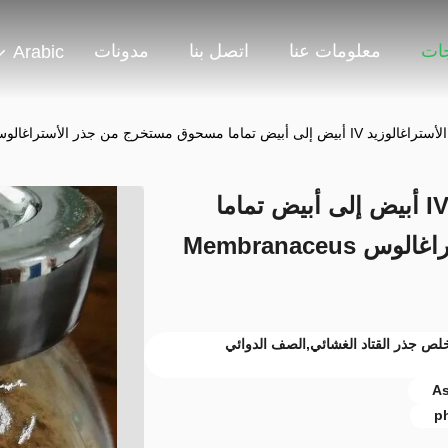
جات
معلومات عنا
اتصل بنا
مدونات
Arabic
نقاء 98 في المئة الأستراغالوزيد IV أبيض إلى أبيض تماما
مسحوق مستخرج من جذر الأستراغالوس Membranaceus
Astrag مسحوق,مستخلص جذر القتاد الغشائي,الصف الدوائي
As
p