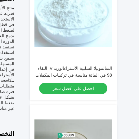
قدرته عل
الاستخدا
في قطاع 
لضغط الد
تدمج الع
الدورة ال
استخدامه
المستهلك
السالمونيلا السلبية الأستراغالوزيد IV النقاء
في إعداد
الأستراج
98 في المائة مناسبة في تركيبات المكملات
مكافحة الشيخوخة. يسه
التغذوية والجملية
متطلبات 
احصل على أفضل سعر
فترة صلا
ضغط الدم
عبر مناس
التخص