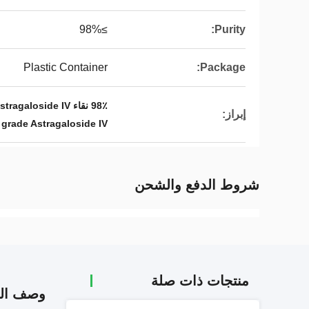
≥98%
Purity:
Plastic Container
Package:
98٪ نقاء Astragaloside IV مسحوق,مستخلص جذر القتاد الغشائي,الصف الدوائي Astragaloside IV
إبراز:
grade Astragaloside IV
شروط الدفع والشحن
منتجات ذات صلة
وصف الم