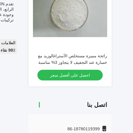
الرابع، 
وجودة عا
تركيبات مخصصة للأستر
العلامات
98٪ نقاء Astragaloside IV مسحوق,مستخلص جذر القتاد الغشائي,الصف الدوائي Astragaloside IV
رائحة مميزة مستخلص الأستراغالوزيد مع
خسارة عند التجفيف لا يتجاوز 3% مناسبة
لإنتاج المكملات الغذائية
احصل على أفضل سعر
اتصل بنا
86-18780119399