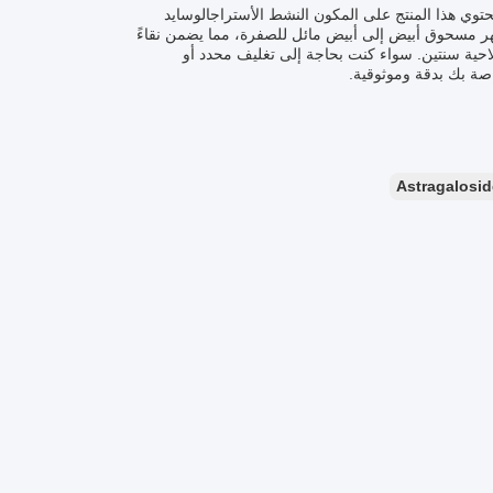
COGO خدمات منتجات مخصصة للأستراجالوسايد الرابع، رقم الموديل C-001. يحتوي هذا المنتج على المكون النشط الأستراجالوسايد
ظهر مسحوق أبيض إلى أبيض مائل للصفرة، مما يضمن نقاءً
صلاحية سنتين. سواء كنت بحاجة إلى تغليف محدد أو