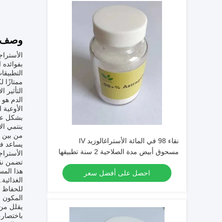
وصف ا
بفوائده 
ممتازًا 
التأثير 
الدم هو 
الأوعية 
بشكل عام
ينتمي ال
نقاء 98 في المائة الأستراغالوزيد IV
يساعد فق
مسحوق أبيض مدة الصلاحية 2 سنة تطبيقها
الأستراج
في المستخلصات النباتية والبحث العلمي
هذا المس
احصل على أفضل سعر
الغذائية
للحفاظ ا
المكون ا
يقلل من 
باختصار،