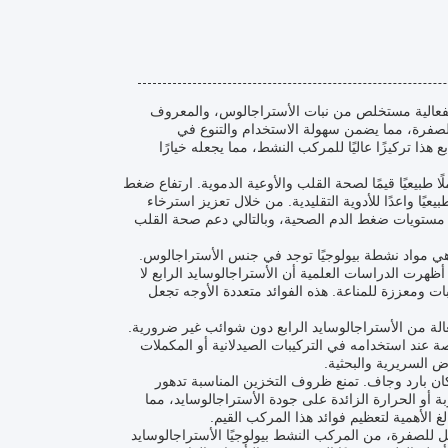
سم الأستراجالوسايد 4، هو مكون نشط عالي الفعالية مستخلص من نبات الأستراجالوس، والمعروف
لصفرة، مما يضمن سهولة الاستخدام والتنوع في
 الأستراجالوسايد الرابع هذا تركيزًا عاليًا للمركب النشط، مما يجعله خيارًا
طبيعيًا قيمًا لصحة القلب والأوعية الدموية. ارتفاع ضغط
عيًا واعدًا للأدوية التقليدية. من خلال تعزيز استرخاء
لى مستويات ضغط الدم الصحية، وبالتالي دعم صحة القلب
وهي مواد نشطة بيولوجيًا توجد في جنس الأستراجالوس.
خصائصه العلاجية القوية. أظهرت الدراسات العلمية أن الأستراجالوسايد الرابع لا
 ومعززة للمناعة. هذه الفوائد متعددة الأوجه تجعل
المستخدمون على جرعة فعالة من الأستراجالوسايد الرابع دون شوائب غير ضرورية.
ة عند استخدامه في التركيبات الصيدلانية أو المكملات
ض السريرية والبحثية.
ان بارد وجاف. تمنع ظروف التخزين المناسبة تدهور
أو الحرارة الزائدة على جودة الأستراجالوسايد، مما
غ الأهمية لتعظيم فوائد هذا المركب القيم.
ئل للصفرة، من المركب النشط بيولوجيًا الأستراجالوسايد