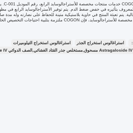
تقدم N
المعروف بتأثيره في خفض ضغط الدم. يتم توفير الأستراجالوسايد الرابع في م
لية. يتم تعبئة المنتج في حاوية بلاستيكية متينة للحفاظ على نضارته وله مدة 
اجالوسايد، فإن COGON ملتزمة بتلبية احتياجات التخصيص الخاصة بك بدقة وموثوقية.
：
استراغالوس استخراج الجذر
استراغالوس استخراج التيلوميرات