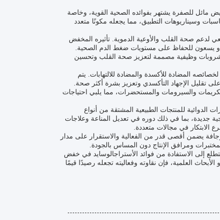
قم الموديل C-001، هو مسحوق أبيض أو أبيض مائل للصفرة يشتهر بفوائده الصحية القوية، وخاصة
بات وسيناريوهات التطبيق، مما يجعله مكونًا متعدد
ي لدعم صحة القلب والأوعية الدموية. تأثيره المخفض
م أو يسعون للحفاظ على مستويات ضغط الدم الصحية.
 مشروبات وظيفية مصممة لتعزيز صحة القلب وتحسين
ت مستحضرات التجميل والعناية بالبشرة أيضًا من الأستراجالوسايد 4 نظرًا لخصائصه المضادة للأكسدة والمضادة للالتهابات. يتم
لى تقليل الإجهاد التأكسدي وتعزيز بشرة أكثر صحة.
 للأستراجالوسايد 4 بالاندماج بسهولة في الكريمات والسيرومات والمستحضرات، مما يلبي احتياجات
ت الدوائية للمنتجات الطبيعية المشتقة من أنواع
ة جديدة، بما في ذلك دوره في تعديل المناعة وعلاجات
جافة يضمن أقصى قدر من الفعالية والاستقرار على مدار
لمختبرات ومرافق الإنتاج دون المساس بالجودة.
C-0) من COGON خيارًا ممتازًا لأي شخص يتطلع إلى الاستفادة من فوائد الأستراجالوسايد في خفض
بحاث العلمية، فإن نقاوته وفعاليته تجعله رصيدًا قيمًا