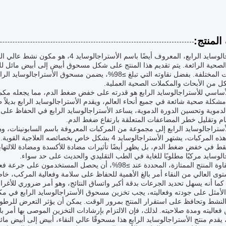
لمنتج:
الأستراجالوسايد الرابع، المعروف أيضًا با
الصحية الرائعة. يتم تقديم هذا المنتج على شكل مسحوق أبيض إلى أبيض مائل ل
التطبيقات المختلفة. بفضل نقاوته التي تبلغ ≥98%، يضمن مسحوق
لكل من الأبحاث والمكملات الصحية العملية.
الأساسي للأستراجالوسايد الرابع هو قدرته على خفض ضغط الدم، مما يجعله مكملًا 
مشكلة صحية شائعة في جميع أنحاء العالم، ويقدم الأستراجالوسايد الرابع بديلاً طبي
الدموية وتحسين الدورة الدموية، يساعد الأستراجالوسايد الرابع في الحفاظ ع
 وتقليل خطر المضاعفات المتعلقة بارتفاع ضغط الدم.
أستراجالوسايد الرابع إلى مجموعة من المركبات المعروفة باسم السابونينات، 
من بين هذه المركبات، يشتهر الأستراجالوسايد 4 بشكل خاص ب
ط في خفض ضغط الدم، بل يظهر أيضًا تأثيرات مضادة للأكسدة ومضادة للالتهابات
الوسايد مركبًا مطلوبًا للغاية في الطب التقليدي والحديث على حد سواء.
تضمن نقاوة المنتج الممتازة، المحددة عند ≥98%، أن يحصل 
توى العالي من النقاء أمر بالغ الأهمية للحفاظ على سلامة وفعالية المركب، خاص
. كما أنه يسهل تحديد الجرعات بدقة أكبر واتساق النتائج، وهو أمر ضروري للأغرا
لأمثل على جودته وفعاليته، يجب تخزين مسحوق الأستراجالوسايد الرابع في مك
لنشط وتحافظ على استقرار المنتج بمرور الوقت. يمكن أن يؤثر التعرض للرطوبة 
فعاليته ومدة صلاحيته. لذلك، فإن الالتزام بإرشادات التخزين الموصى بها أمر بال
 يقدم منتج الأستراجالوسايد الرابع هذا مسحوقًا عالي النقاء، أبيض إلى أبيض ما