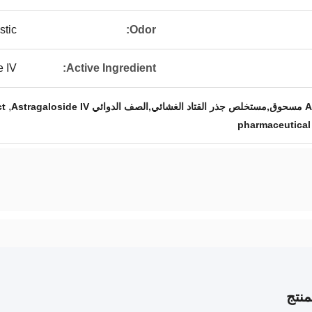
stic
Odor:
e IV
Active Ingredient:
,
ct
pharmaceutical 
نتج