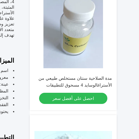
4، المص
المثبتة،
الأستراج
علاوة عل
تعزيز وظ
متعدد ال
تهدف إلى
الميزا
اسم ا
معروف
مدة الصلاحية سنتان مستخلص طبيعي من
عينة:
الأستراغالوسايد 4 مسحوق للتطبيقات
المظ
الصيدلانية والتركيبات الغذائية
التخز
احصل على أفضل سعر
الفقد 
يحتوي
التطبي