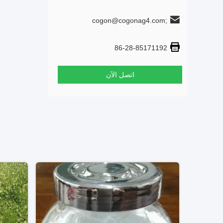
cogon@cogonag4.com;
cogon_chem@hotmail.com
86-28-85171192
اتصل الآن