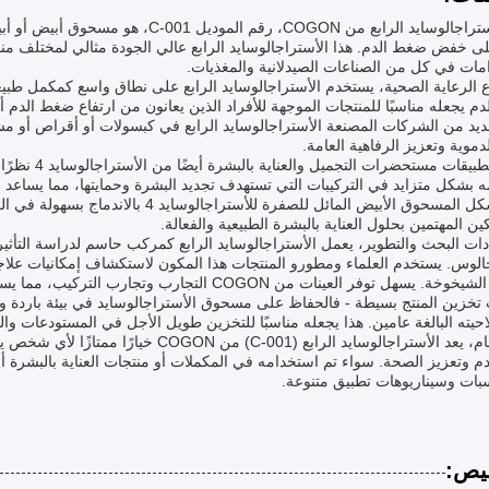
منتج الأستراجالوسايد الرابع من COGON، ر
ى خفض ضغط الدم. هذا الأستراجالوسايد الرابع عالي الجودة مثالي لمختلف مناس
مات في كل من الصناعات الصيدلانية والمغذيات.
الرعاية الصحية، يستخدم الأستراجالوسايد الرابع على نطاق واسع كمكمل طبيع
م يجعله مناسبًا للمنتجات الموجهة للأفراد الذين يعانون من ارتفاع ضغط الد
ديد من الشركات المصنعة الأستراجالوسايد الرابع في كبسولات أو أقراص أو
دموية وتعزيز الرفاهية العامة.
تستفيد تطبيقا
 بشكل متزايد في التركيبات التي تستهدف تجديد البشرة وحمايتها، مما يساعد ع
يسمح شكل المسحوق الأبيض المائل للصفرة
ين المهتمين بحلول العناية بالبشرة الطبيعية والفعالة.
ات البحث والتطوير، يعمل الأستراجالوسايد الرابع كمركب حاسم لدراسة التأثيرا
الوس. يستخدم العلماء ومطورو المنتجات هذا المكون لاستكشاف إمكانيات علاجي
ل توفر العينات من COGON التجارب وتجارب التركيب، مما يسرع الابتكار في مجالات متعددة.
تخزين المنتج بسيطة - فالحفاظ على مسحوق الأستراجالوسايد في بيئة باردة و
حيته البالغة عامين. هذا يجعله مناسبًا للتخزين طويل الأجل في المستودعات وا
بشكل عام، يعد الأستراجالوسايد الرابع (01
 وتعزيز الصحة. سواء تم استخدامه في المكملات أو منتجات العناية بالبشرة أو الأ
بات وسيناريوهات تطبيق متنوعة.
يص: