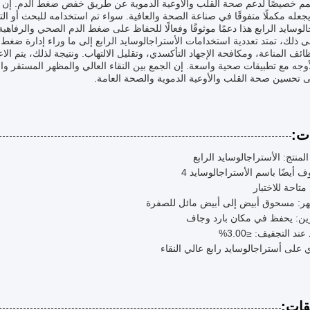
مم خصيصًا لدعم صحة القلب والأوعية الدموية عن طريق خفض ضغط الدم. إن أصله
 يجعله مكملًا متفوقًا في صناعة الصحة والعافية. سواء تم استخدامه للبحث أو 
الوسايد الرابع هذا دعمًا موثوقًا وفعالًا للحفاظ على ضغط الدم الصحي والرفاهية 
ى ذلك، تمتد تعددية استخدامات الأستراجالوسايد الرابع إلى ما وراء إدارة ضغ
ائف المناعة، ومكافحة الإجهاد التأكسدي، وتقليل الالتهاب. ونتيجة لذلك، يتم 
أوجه مع تطبيقات صحية واسعة. إن الجمع بين النقاء العالي والمظهر المستقر والفع
 تحسين صحة القلب والأوعية الدموية والصحة العامة.
ت:
لمنتج: الأستراجالوسايد الرابع
 أيضًا باسم الأستراجالوسايد 4
 متاحة للاختبار
هر: مسحوق أبيض إلى أبيض مائل للصفرة
ين: يحفظ في مكان بارد وجاف
عند التجفيف: ≤3.00%
 على أستراجالوسايد رابع عالي النقاء
قات: