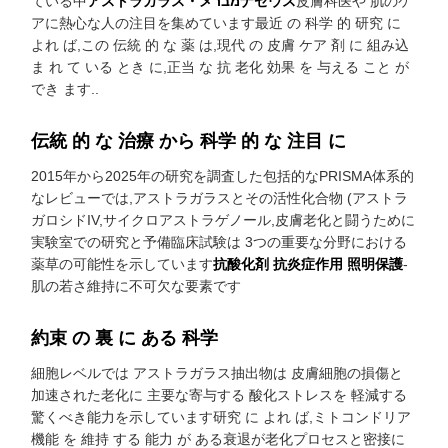
ている中
アストラガラス・メמברナセウス
皮膚科医や 肌のケ
アに熱心な人の注目を集めています最近 の 科学 的 研究 に
よれ ば,この 伝統 的 な 薬 は,現代 の 皮膚 ケア 剤 に 組み込
ま れ て いる とき に,正当 な 抗 老化 効果 を 与える こと が
でき ます..
伝統 的 な 治療 から 科学 的 な 注目 に
2015年から2025年の研究を調査した包括的なPRISMA体系的
なレビューでは,アストラガラスとその活性化合物 (アストラ
ガロシドIV,サイクロアストラゲノール,皮膚老化と闘うために
実験室での研究と予備臨床試験は 3つの重要な分野における
薬草の可能性を示しています
抗酸化剤 抗炎症作用 照明保護
-
肌の若さ維持に不可欠な要素です
約束 の 裏 に ある 科学
細胞レベルでは アストラガラス抽出物は 皮膚細胞の損傷と
加速された老化に 主要な寄与する 酸化ストレスを 軽減する
驚くべき能力を示しています研究 に よれ ば,ミトコンドリア
機能 を 維持 する 能力 が ある衰退が老化プロセスと密接に