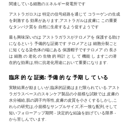
関連している細胞のエネルギー発電所です
アストラガロスは 特定の信号経路を通じて コラーゲンの生成
を刺激する 効果があります,アストラガルは皮膚に この重要
なタンパク質を 自然に生産するよう促すようです
最も興味深いのは アストラガラスがテロメアを 保護する助け
になるという 予備的な証拠です テロメアとは 細胞分裂ごと
に短くなる染色体の端にある 保護帽子ですテロメア の 長さ
は 細胞 の 老化 の 生物 的 時計 と し て 機能 し ますこの潜
在的な効果は,特に抗老化用途において重要になります.
臨床 的 な 証拠: 予備 的 な 予期 し て いる
実験結果が励ましいが,臨床的証拠はまだ限られている.アスト
ラガラスベースのスキンケア製品の小規模な試験では,皮膚の
水分補給,肌の調子均等性,皮膚の皮質を小さくするしかし,こ
れらの研究は,小規模なサンプルサイズ,不一致な配列,そして
短いフォローアップ期間 - 決定的な結論を妨げている限界 -
から苦しんでいます.