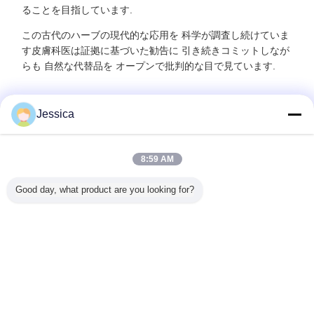
ることを目指しています.
この古代のハーブの現代的な応用を 科学が調査し続けていま
す皮膚科医は証拠に基づいた勧告に 引き続きコミットしなが
らも 自然な代替品を オープンで批判的な目で見ています.
Jessica
Recommended Products
8:59 AM
Good day, what product are you looking for?
tragalus
Astragalus
2097434 - 11 - 0
抗ビオール メトキ
NMR同定
naceus
Membranaceus
アストラガロシド
シイソフラボン粉
トラガロシ
 84687-
Fisch Bge サイク
酸 皮膚の老化防止
Telomerase
所保管 天
ら抽出され
ロアストラゲノー
肌を固める 斑点を
Activator 98+% ア
医薬品・
ロアスト
ル 植物抽出物 溶
消し去る 化粧品
ストラガロシド IV
料
ル粉末 医
剤抽出 製薬産業用
言語を変えて下さい
原材料
濃縮粉末
Japanese