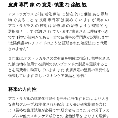
皮膚 専門 家 の 意見: 慎重 な 楽観 観
アストラガラス が 抗 老化 療法 に 潜在 的 に 価値 ある 添加
物 で ある こと を 皮膚 専門 家 は 認め て い ます が,現在 の
アストラガラス の 役割 は 治療 線 の 治療 よりも 補完 的 な
選択肢 と し て 強調 さ れ て い ます."患者さんは理解すべき
です 科学が前向きである一方で皮膚科の専門家が説明します
"太陽保護やレチノイドのような 証明された治療法には 代用
されません"
専門家は,アストラガルスの含有量を明確に指定し,標準化され
た抽出物を使用する評判の良いブランドの製品を選択するこ
とを消費者に助言しています.また,皮膚反応の監視の重要性を
強調しています.新しいスキンケア製品と同様に.
将来の方向性
アストラガルの抗老化可能性を完全に評価するには より大き
な参加グループ,標準化された配合,より長い研究期間を含む
より厳格な臨床試験が必要です.研究者らはまた,その分子メカ
ニズムや他のスキンケア成分との 協働効果を よりよく理解す