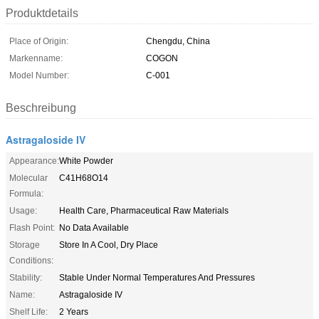
Produktdetails
Place of Origin:
Chengdu, China
Markenname:
COGON
Model Number:
C-001
Beschreibung
Astragaloside IV
Appearance:
White Powder
Molecular
C41H68O14
Formula:
Usage:
Health Care, Pharmaceutical Raw Materials
Flash Point:
No Data Available
Storage
Store In A Cool, Dry Place
Conditions:
Stability:
Stable Under Normal Temperatures And Pressures
Name:
Astragaloside IV
Shelf Life:
2 Years