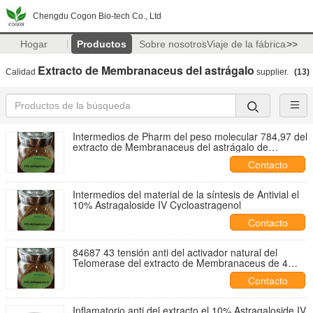
Chengdu Cogon Bio-tech Co., Ltd
Hogar
Productos
Sobre nosotros
Viaje de la fábrica
>>
Extracto de Membranaceus del astrágalo
Calidad
supplier.
(13)
Intermedios de Pharm del peso molecular 784,97 del
extracto de Membranaceus del astrágalo de
Cycloastragenol
Contacto
Intermedios del material de la síntesis de Antivial el
10% Astragaloside IV Cycloastragenol
Contacto
84687 43 tensión anti del activador natural del
Telomerase del extracto de Membranaceus de 4
astrágalos
Contacto
Inflamatorio anti del extracto el 10% Astragaloside IV