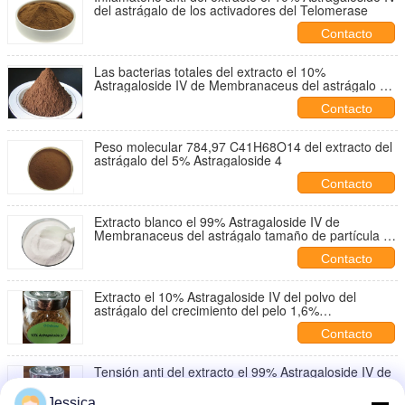
del astrágalo de los activadores del Telomerase
Contacto
Las bacterias totales del extracto el 10%
Astragaloside IV de Membranaceus del astrágalo de
Antivial cuentan 1000cfu/G
Contacto
Peso molecular 784,97 C41H68O14 del extracto del
astrágalo del 5% Astragaloside 4
Contacto
Extracto blanco el 99% Astragaloside IV de
Membranaceus del astrágalo tamaño de partícula de
80 mallas
Contacto
Extracto el 10% Astragaloside IV del polvo del
astrágalo del crecimiento del pelo 1,6%
Cycloastragenol
Contacto
Tensión anti del extracto el 99% Astragaloside IV de
Membranaceus del astrágalo de HPLC-RID
inflamatoria
Jessica