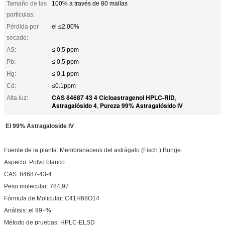
Tamaño de las
100% a través de 80 mallas
partículas:
Pérdida por
el ≤2.00%
secado:
AS:
≤ 0,5 ppm
Pb:
≤ 0,5 ppm
Hg:
≤ 0,1 ppm
Cd:
≤0.1ppm
CAS 84687 43 4 Cicloastragenol HPLC-RID
Alta luz:
,
Astragalósido 4
Pureza 99% Astragalósido IV
,
El 99% Astragaloside IV
Fuente de la planta: Membranaceus del astrágalo (Fisch.) Bunge.
Aspecto: Polvo blanco
CAS: 84687-43-4
Peso molecular: 784,97
Fórmula de Molicular: C41H68O14
Análisis: el 99+%
Método de pruebas: HPLC-ELSD