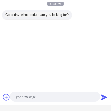
5:48 PM
Good day, what product are you looking for?
Extracto de la raíz del astrágalo
Etiquetas:
,
telomeres del extracto del astrágalo
astragaloside 4
,
Obtenga el mejor precio por
Pureza el 99% 84687 43 4 polvo
fino amarillo de Cycloastragenol
HPLC-RID Brown
Chatea
Solicitar una
cotización
Continuar