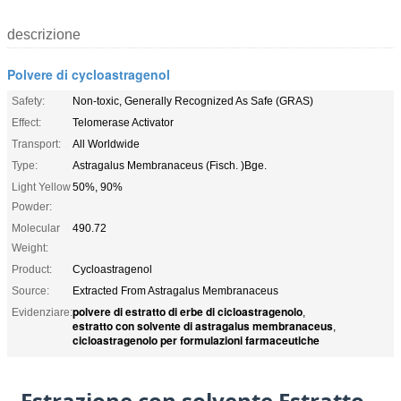
descrizione
Polvere di cycloastragenol
Safety:
Non-toxic, Generally Recognized As Safe (GRAS)
Effect:
Telomerase Activator
Transport:
All Worldwide
Type:
Astragalus Membranaceus (Fisch. )Bge.
Light Yellow
50%, 90%
Powder:
Molecular
490.72
Weight:
Product:
Cycloastragenol
Source:
Extracted From Astragalus Membranaceus
polvere di estratto di erbe di cicloastragenolo
Evidenziare:
,
estratto con solvente di astragalus membranaceus
,
cicloastragenolo per formulazioni farmaceutiche
Estrazione con solvente Estratto