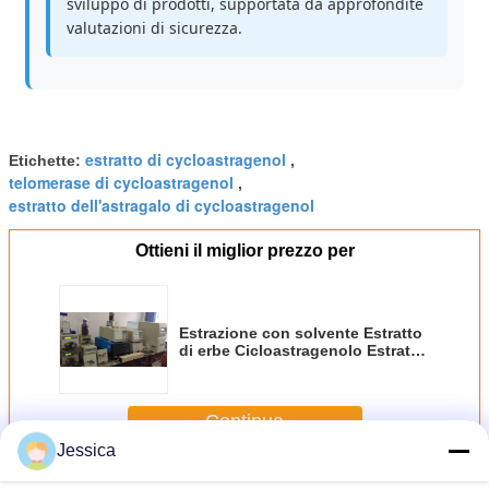
sviluppo di prodotti, supportata da approfondite
valutazioni di sicurezza.
estratto di cycloastragenol
Etichette:
,
telomerase di cycloastragenol
,
estratto dell'astragalo di cycloastragenol
Ottieni il miglior prezzo per
Estrazione con solvente Estratto
di erbe Cicloastragenolo Estratto
da Astragalus Membranaceus
Ideale per formulazioni
farmaceutiche e cosmetiche
Continua
Jessica
Polvere di cycloastragenol
Più