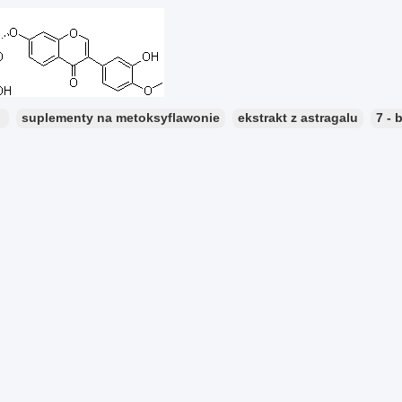
：
suplementy na metoksyflawonie
ekstrakt z astragalu
7 - 