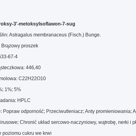
roksy-3'-metoksyIsoflawon-7-sug
oślin: Astragalus membranaceus (Fisch.) Bunge.
: Brązowy proszek
633-67-4
steczkowa: 446,40
 molowa: C22H22O10
5%; 1%; 5%
badania: HPLC
e: Popraw odporność; Przeciwutleniacz; Anty promieniowania; A
irusowe; Chronić układ sercowo-naczyniowy, wątrobę, nerki i p
e poziomu cukru we krwi