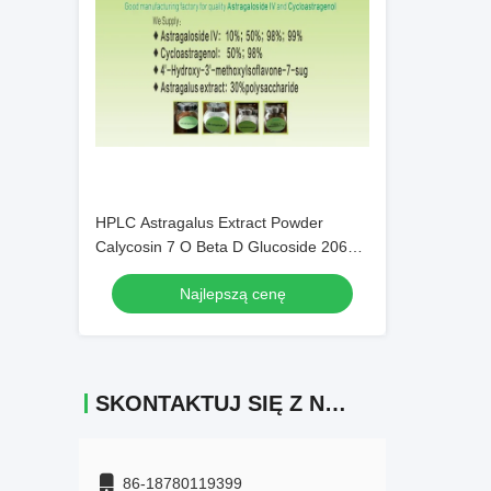
HPLC Astragalus Extract Powder
Calycosin 7 O Beta D Glucoside 20633
67 4 C22H22O10
Najlepszą cenę
SKONTAKTUJ SIĘ Z NAMI
86-18780119399