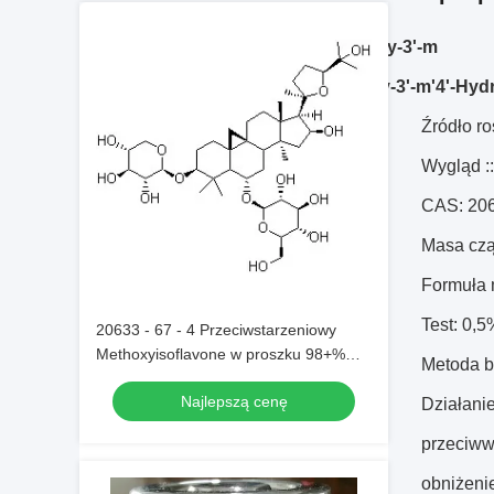
4 '
-hydroksy-3'-m
4'-Hydroksy-3'-m'4'-Hyd
Źródło r
Wygląd :
CAS: 20
Masa czą
Formuła
Test: 0,
20633 - 67 - 4 Przeciwstarzeniowy
Methoxyisoflavone w proszku 98+%
Metoda 
Astragalozyd IV 20633 - 67 - 4
Najlepszą cenę
Antystresowy
Działani
przeciww
obniżeni