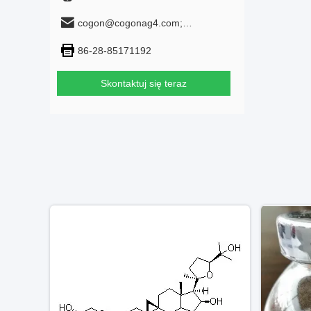
cogon@cogonag4.com;
cogon_chem@hotmail.com
86-28-85171192
Skontaktuj się teraz