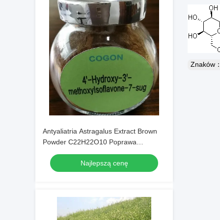
Znaków
Antyaliatria Astragalus Extract Brown
Powder C22H22O10 Poprawa
odporności
Najlepszą cenę