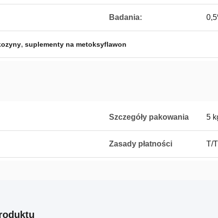
Badania:
0,
,
kozyny
suplementy na metoksyflawon
Szczegóły pakowania
5 k
Zasady płatności
T/T
roduktu