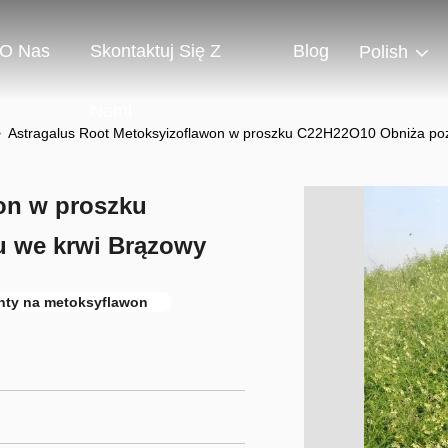
O Nas
Skontaktuj Się Z
Blog
Polish
Nami
>
Astragalus Root Metoksyizoflawon w proszku C22H22O10 Obniża po
on w proszku
 we krwi Brązowy
nty na metoksyflawon