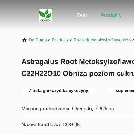
Dom
Produkty
Do Domu
>
Produkty
>
Proszek Metoksyizoflawonowy
Astragalus Root Metoksyizoflaw
C22H22O10 Obniża poziom cukru
7-beta glukozyd kalcykozyny
supleme
Miejsce pochodzenia:
Chengdu, PRChina
Nazwa handlowa:
COGON