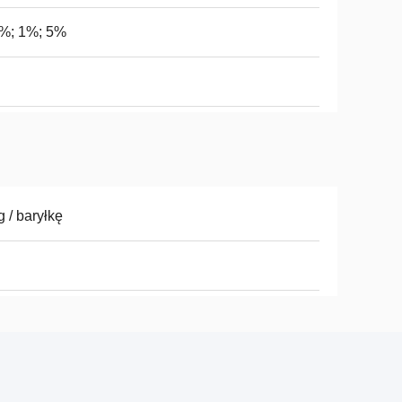
5%; 1%; 5%
g / baryłkę