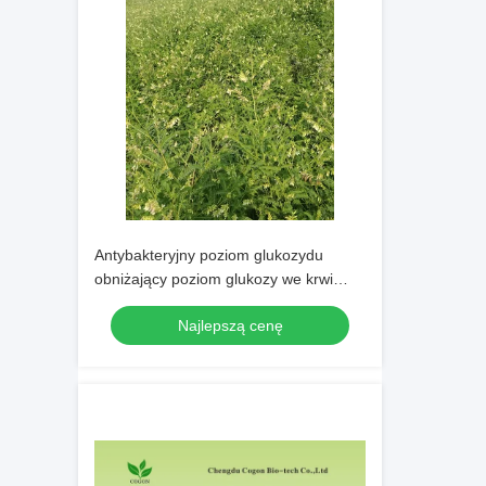
Antybakteryjny poziom glukozydu
obniżający poziom glukozy we krwi
cukrowej 7 O Beta D
Najlepszą cenę