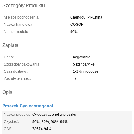
Szczegóły Produktu
Miejsce pochodzenia:
Chengdu, PRChina
Nazwa handlowa:
COGON
Numer modelu:
90%
Zapłata
Cena:
negotiable
Szczegóły pakowania:
5 kg / baryłkę
Czas dostawy:
1-2 dni robocze
Zasady płatności:
T/T
Opis
Proszek Cycloastragenol
Nazwa produktu:
Cykloastragenol w proszku
Czystość:
50%; 80%; 98%; 99%
CAS:
78574-94-4