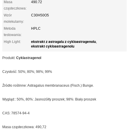
Masa
490.72
cząsteczkowa:
Wzór
C30H50O5
molekularny:
Metoda
HPLC
testowania:
ekstrakt z astragalu z cykloastragenolu
High Light:
,
ekstrakt cykloastragenolu
Produkt:
Cyklastragenol
Czystość: 50%; 80%; 98%; 99%
Źródło roślinne: Astragalus membranaceus (Fisch.) Bunge.
Wygląd:: 50%, 80%: Jasnożółty proszek; 98%: Biały proszek
CAS: 78574-94-4
Masa cząsteczkowa: 490,72