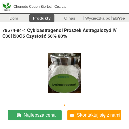
Chengdu Cogon Bio-tech Co., Ltd
Dom
Produkty
O nas
Wycieczka po fabryce
>>
78574-94-4 Cykloastragenol Proszek Astragalozyd IV
C30H50O5 Czystość 50% 80%
Najlepsza cena
Skontaktuj się z nami