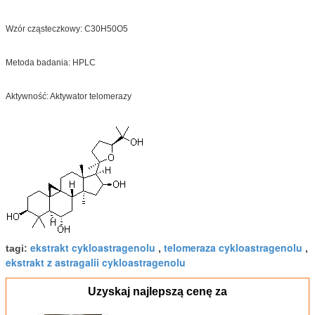
Wzór cząsteczkowy: C30H50O5
Metoda badania: HPLC
Aktywność: Aktywator telomerazy
ekstrakt cykloastragenolu
telomeraza cykloastragenolu
tagi:
,
,
ekstrakt z astragalii cykloastragenolu
Uzyskaj najlepszą cenę za