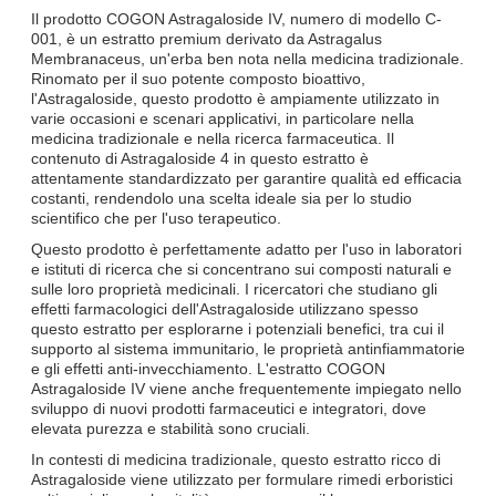
Il prodotto COGON Astragaloside IV, numero di modello C-
001, è un estratto premium derivato da Astragalus
Membranaceus, un'erba ben nota nella medicina tradizionale.
Rinomato per il suo potente composto bioattivo,
l'Astragaloside, questo prodotto è ampiamente utilizzato in
varie occasioni e scenari applicativi, in particolare nella
medicina tradizionale e nella ricerca farmaceutica. Il
contenuto di Astragaloside 4 in questo estratto è
attentamente standardizzato per garantire qualità ed efficacia
costanti, rendendolo una scelta ideale sia per lo studio
scientifico che per l'uso terapeutico.
Questo prodotto è perfettamente adatto per l'uso in laboratori
e istituti di ricerca che si concentrano sui composti naturali e
sulle loro proprietà medicinali. I ricercatori che studiano gli
effetti farmacologici dell'Astragaloside utilizzano spesso
questo estratto per esplorarne i potenziali benefici, tra cui il
supporto al sistema immunitario, le proprietà antinfiammatorie
e gli effetti anti-invecchiamento. L'estratto COGON
Astragaloside IV viene anche frequentemente impiegato nello
sviluppo di nuovi prodotti farmaceutici e integratori, dove
elevata purezza e stabilità sono cruciali.
In contesti di medicina tradizionale, questo estratto ricco di
Astragaloside viene utilizzato per formulare rimedi erboristici