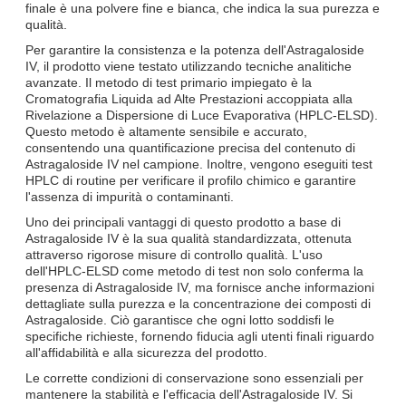
finale è una polvere fine e bianca, che indica la sua purezza e
qualità.
Per garantire la consistenza e la potenza dell'Astragaloside
IV, il prodotto viene testato utilizzando tecniche analitiche
avanzate. Il metodo di test primario impiegato è la
Cromatografia Liquida ad Alte Prestazioni accoppiata alla
Rivelazione a Dispersione di Luce Evaporativa (HPLC-ELSD).
Questo metodo è altamente sensibile e accurato,
consentendo una quantificazione precisa del contenuto di
Astragaloside IV nel campione. Inoltre, vengono eseguiti test
HPLC di routine per verificare il profilo chimico e garantire
l'assenza di impurità o contaminanti.
Uno dei principali vantaggi di questo prodotto a base di
Astragaloside IV è la sua qualità standardizzata, ottenuta
attraverso rigorose misure di controllo qualità. L'uso
dell'HPLC-ELSD come metodo di test non solo conferma la
presenza di Astragaloside IV, ma fornisce anche informazioni
dettagliate sulla purezza e la concentrazione dei composti di
Astragaloside. Ciò garantisce che ogni lotto soddisfi le
specifiche richieste, fornendo fiducia agli utenti finali riguardo
all'affidabilità e alla sicurezza del prodotto.
Le corrette condizioni di conservazione sono essenziali per
mantenere la stabilità e l'efficacia dell'Astragaloside IV. Si