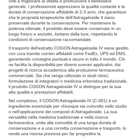
volti a migliorare la vitalità e promuovere il benessere
generale. I professionisti apprezzano la qualità costante e la
durata di conservazione affidabile di 2-3 anni, che garantisce
che le proprietà terapeutiche dell'Astragaloside 4 siano
preservate durante la conservazione. Per mantenere la
potenza ottimale, il prodotto deve essere conservato in un
luogo fresco e asciutto, lontano dalla luce, rispettando le
condizioni di conservazione raccomandate.
Il trasporto dell'estratto COGON Astragaloside IV viene gestito
con cura tramite corrieri affidabili come FedEx, UPS ed EMS,
garantendo consegne puntuali e sicure in tutto il mondo. Ciò
ne facilita la disponibilità per diversi scenari applicativi, dai
progetti di ricerca accademica alla produzione farmaceutica
commerciale. Sia che venga utilizzato in studi clinici,
formulazione di integratori o medicina erboristica tradizionale,
il prodotto COGON Astragaloside IV si distingue per la sua
alta qualità e prestazioni affidabili.
Nel complesso, il COGON Astragaloside IV (C-001) è un
ingrediente essenziale per chiunque sia coinvolto nello studio
o nell'applicazione dei composti di Astragaloside. La sua
versatilità nella medicina tradizionale e nella ricerca
farmaceutica, unita alla comodità di una lunga durata di
conservazione e a una corretta conservazione e trasporto, lo
rende una risorsa preziosa per far progredire la