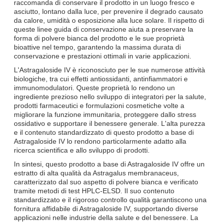
raccomanda di conservare il prodotto in un luogo fresco e
asciutto, lontano dalla luce, per prevenire il degrado causato
da calore, umidità o esposizione alla luce solare. Il rispetto di
queste linee guida di conservazione aiuta a preservare la
forma di polvere bianca del prodotto e le sue proprietà
bioattive nel tempo, garantendo la massima durata di
conservazione e prestazioni ottimali in varie applicazioni.
L'Astragaloside IV è riconosciuto per le sue numerose attività
biologiche, tra cui effetti antiossidanti, antinfiammatori e
immunomodulatori. Queste proprietà lo rendono un
ingrediente prezioso nello sviluppo di integratori per la salute,
prodotti farmaceutici e formulazioni cosmetiche volte a
migliorare la funzione immunitaria, proteggere dallo stress
ossidativo e supportare il benessere generale. L'alta purezza
e il contenuto standardizzato di questo prodotto a base di
Astragaloside IV lo rendono particolarmente adatto alla
ricerca scientifica e allo sviluppo di prodotti.
In sintesi, questo prodotto a base di Astragaloside IV offre un
estratto di alta qualità da Astragalus membranaceus,
caratterizzato dal suo aspetto di polvere bianca e verificato
tramite metodi di test HPLC-ELSD. Il suo contenuto
standardizzato e il rigoroso controllo qualità garantiscono una
fornitura affidabile di Astragaloside IV, supportando diverse
applicazioni nelle industrie della salute e del benessere. La