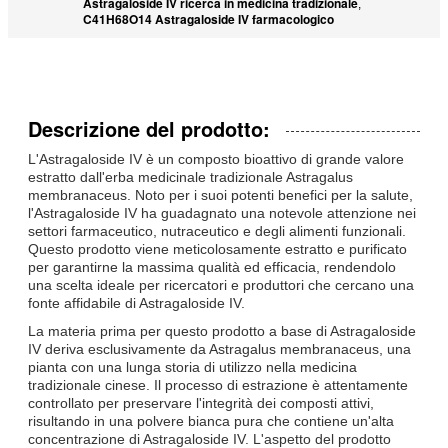
Astragaloside IV ricerca in medicina tradizionale
,
C41H68O14 Astragaloside IV farmacologico
Descrizione del prodotto:
L'Astragaloside IV è un composto bioattivo di grande valore
estratto dall'erba medicinale tradizionale Astragalus
membranaceus. Noto per i suoi potenti benefici per la salute,
l'Astragaloside IV ha guadagnato una notevole attenzione nei
settori farmaceutico, nutraceutico e degli alimenti funzionali.
Questo prodotto viene meticolosamente estratto e purificato
per garantirne la massima qualità ed efficacia, rendendolo
una scelta ideale per ricercatori e produttori che cercano una
fonte affidabile di Astragaloside IV.
La materia prima per questo prodotto a base di Astragaloside
IV deriva esclusivamente da Astragalus membranaceus, una
pianta con una lunga storia di utilizzo nella medicina
tradizionale cinese. Il processo di estrazione è attentamente
controllato per preservare l'integrità dei composti attivi,
risultando in una polvere bianca pura che contiene un'alta
concentrazione di Astragaloside IV. L'aspetto del prodotto