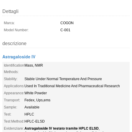
Dettagli
Marca:
COGON
Model Number:
C-001
descrizione
Astragaloside IV
Identification
Mass, NMR
Methods:
Stability:
Stable Under Normal Temperature And Pressure
Applications:
Used In Traditional Medicine And Pharmaceutical Research
Appearance:
White Powder
Transport:
Fedex, Ups,ems
Sample:
Available
Test:
HPLC
Test Method:
HPLC-ELSD
Astragaloside IV testato tramite HPLC ELSD
Evidenziare:
,