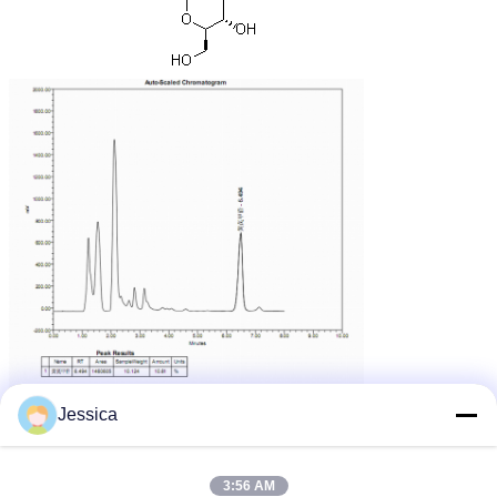
Jessica
Astragalus Worteluittreksel
Markeringen:
,
3:56 AM
astragalus uittreksel telomeres
astragaloside 4
,