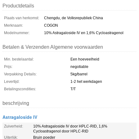
Productdetails
Plaats van herkomst:
Chengdu, de Volksrepubliek China
Merknaam:
COGON
Modelnummer:
10% Astragaloside IV en 1,6% Cycloastragenol
Betalen & Verzenden Algemene voorwaarden
Min. bestelaantal:
Een hoeveelheid
Prijs:
negotiable
Verpakking Details:
5kg/barrel
Levertijd:
1-2 het werkdagen
Betalingscondities:
T/T
beschrijving
Astragaloside IV
Zuiverheid:
10% Astragaloside IV door HPLC-RID, 1,6%
Cycloastragenol door HPLC-RID
Uiterlijk:
Bruin poeder