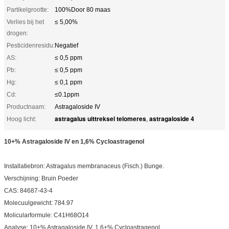
Partikelgrootte:
100%Door 80 maas
Verlies bij het
≤ 5,00%
drogen:
Pesticidenresidu:
Negatief
AS:
≤ 0,5 ppm
Pb:
≤ 0,5 ppm
Hg:
≤ 0,1 ppm
Cd:
≤0.1ppm
Productnaam:
Astragaloside IV
astragalus uittreksel telomeres
astragaloside 4
Hoog licht:
,
10+% Astragaloside IV en 1,6% Cycloastragenol
Installatiebron: Astragalus membranaceus (Fisch.) Bunge.
Verschijning: Bruin Poeder
CAS: 84687-43-4
Molecuulgewicht: 784.97
Molicularformule: C41H68O14
Analyse: 10+% Astragaloside IV, 1,6+% Cycloastragenol