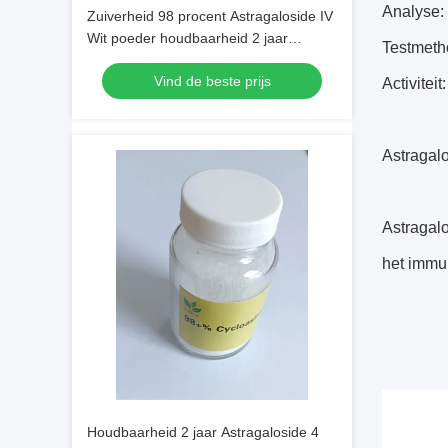
Analyse:
Zuiverheid 98 procent Astragaloside IV
Wit poeder houdbaarheid 2 jaar
Testmeth
Toegevoegd in botanische extracten en
Vind de beste prijs
wetenschappelijk onderzoek
Activitei
Astragalo
Astragalo
het immun
Houdbaarheid 2 jaar Astragaloside 4