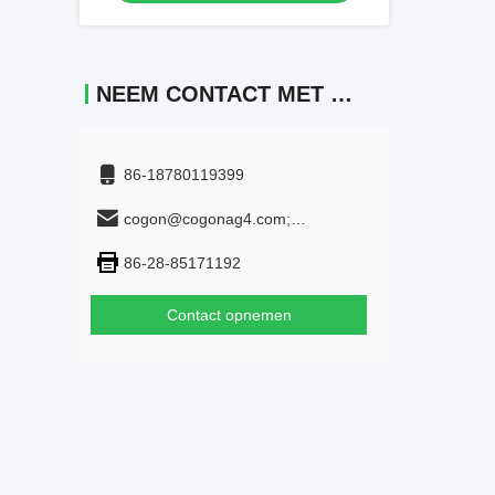
NEEM CONTACT MET ONS OP
86-18780119399
cogon@cogonag4.com;
cogon_chem@hotmail.com
86-28-85171192
Contact opnemen