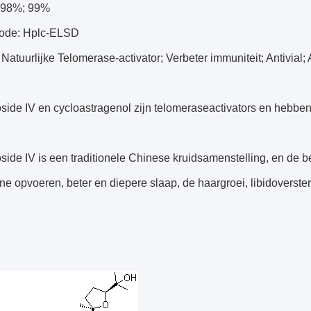
 98%; 99%
ode: Hplc-ELSD
t: Natuurlijke Telomerase-activator; Verbeter immuniteit; Antivial
side IV en cycloastragenol zijn telomeraseactivators en hebben
side IV is een traditionele Chinese kruidsamenstelling, en de b
e opvoeren, beter en diepere slaap, de haargroei, libidoversterk