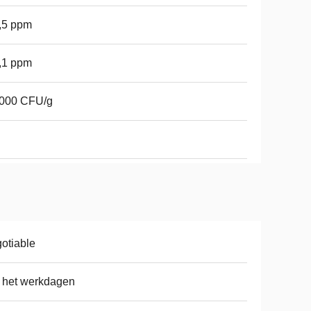
,5 ppm
,1 ppm
1000 CFU/g
otiable
 het werkdagen