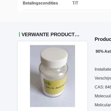
Betalingscondities
T/T
VERWANTE PRODUCTEN
Produc
90% Ast
Installat
Verschijn
CAS: 84
Molecuul
Molicula