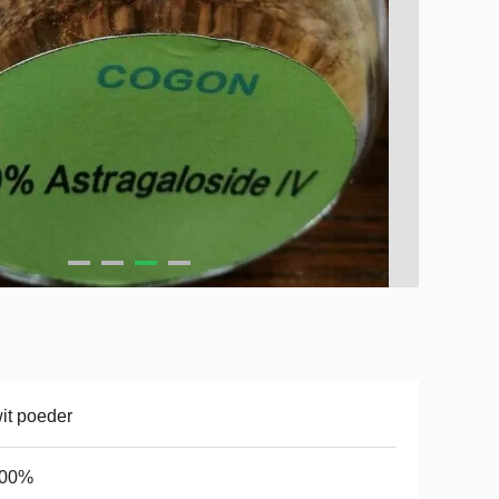
it poeder
.00%