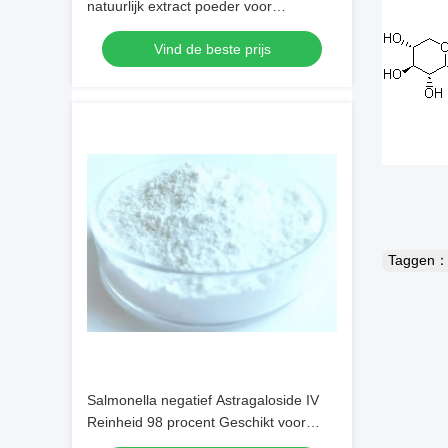
natuurlijk extract poeder voor
farmaceutische toepassingen en
Vind de beste prijs
nutraceutische formules
Taggen
Salmonella negatief Astragaloside IV
Reinheid 98 procent Geschikt voor
cosmetische en voedingssupplementen