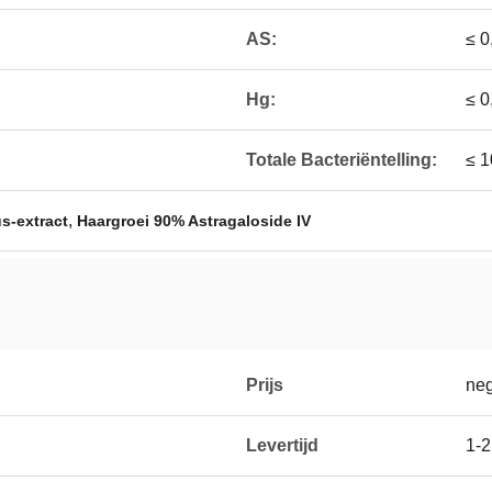
AS:
≤ 0
Hg:
≤ 0
Totale Bacteriëntelling:
≤ 
,
us-extract
Haargroei 90% Astragaloside IV
Prijs
neg
Levertijd
1-2