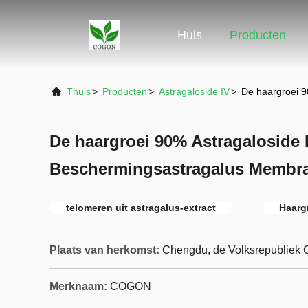
Huis
Producten
Thuis
>
Producten
>
Astragaloside IV
>
De haargroei 
De haargroei 90% Astragaloside 
Beschermingsastragalus Membr
telomeren uit astragalus-extract
Haarg
Plaats van herkomst:
Chengdu, de Volksrepubliek 
Merknaam:
COGON