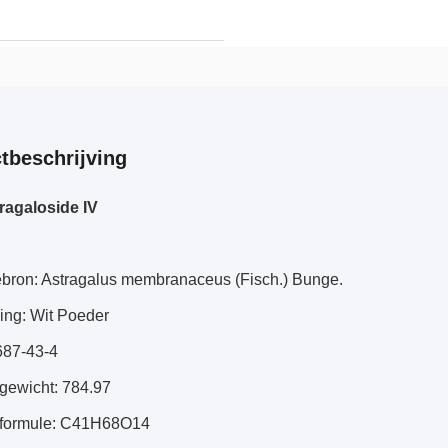
tbeschrijving
ragaloside IV
iebron: Astragalus membranaceus (Fisch.) Bunge.
ing: Wit Poeder
687-43-4
gewicht: 784.97
rformule: C41H68O14