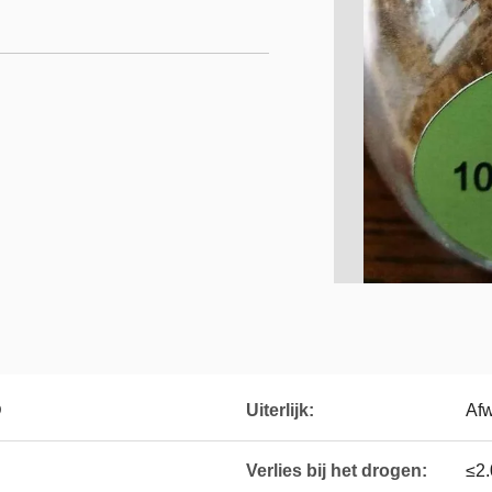
D
Uiterlijk:
Afw
Verlies bij het drogen:
≤2