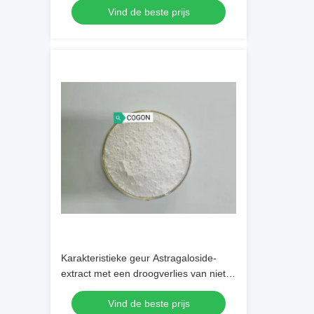
Vind de beste prijs
Karakteristieke geur Astragaloside-
extract met een droogverlies van niet
meer dan 3 procent, geschikt voor de
Vind de beste prijs
productie van voedingssupplementen