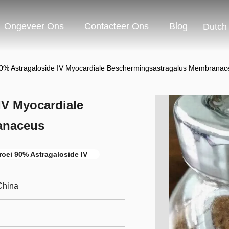
Ongeveer Ons
Contacteer Ons
Blog
Dutch
90% Astragaloside IV Myocardiale Beschermingsastragalus Membranac
IV Myocardiale
anaceus
roei 90% Astragaloside IV
China