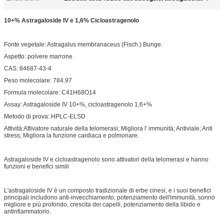
10+% Astragaloside IV e 1,6% Cicloastragenolo
Fonte vegetale: Astragalus membranaceus (Fisch.) Bunge.
Aspetto: polvere marrone
CAS: 84687-43-4
Peso molecolare: 784.97
Formula molecolare: C41H68O14
Assay: Astragaloside IV 10+%, cicloastragenolo 1,6+%
Metodo di prova: HPLC-ELSD
Attività:Attivatore naturale della telomerasi; Migliora l' immunità; Antiviale; Anti
stress; Migliora la funzione cardiaca e polmonare.
Astragaloside IV e cicloastragenolo sono attivatori della telomerasi e hanno
funzioni e benefici simili
L'astragaloside IV è un composto tradizionale di erbe cinesi, e i suoi benefici
principali includono anti-invecchiamento, potenziamento dell'immunità, sonno
migliore e più profondo, crescita dei capelli, potenziamento della libido e
antinfiammatorio.