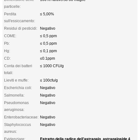
particelle:
Perdita
≤ 5,00%
sull'essiccamento:
Residui di pesticidi:
Negativo
COME:
≤ 0,5 ppm
Pb:
≤ 0,5 ppm
Hg:
≤ 0,1 ppm
CD:
≤0.1ppm
Conta dei batteri
≤ 1000 CFU/g
totali:
Lieviti e muffe:
≤ 100cfu/g
Escherichia coli:
Negativo
Salmonella:
Negativo
Pseudomonas
Negativo
aeruginosa:
Enterobacteriaceae:
Negativo
Staphylococcus
Negativo
aureus:
Estratto della radice dell'astragalo
astragaloside 4
Evidenziare:
,