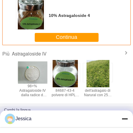
10% Astragaloside 4
Continua
Astragaloside IV
Più
-43-4
98+%
Cas nessuna
Estratto 100%
Membran
o bianco
Astragaloside IV
84687-43-4
dell'astragalo di
Astragalo
stratto
dalla radice di
polvere di HPLC
Narural con 25%
tragalo
membranaceus
95%
Astragaloside 4 e
ova 98+%
dell'astragalo
Astragaloside per
10%
LC di
l'inversione -
Cycloastragenol
Cambi la lingua
oside IV
invecchiamento
+%
Italian
Jessica