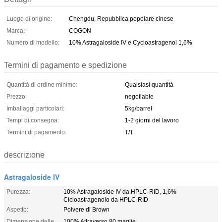
Luogo di origine:
Chengdu, Repubblica popolare cinese
Marca:
COGON
Numero di modello:
10% Astragaloside IV e Cycloastragenol 1,6%
Termini di pagamento e spedizione
Quantità di ordine minimo:
Qualsiasi quantità
Prezzo:
negotiable
Imballaggi particolari:
5kg/barrel
Tempi di consegna:
1-2 giorni del lavoro
Termini di pagamento:
T/T
descrizione
Astragaloside IV
Purezza:
10% Astragaloside IV da HPLC-RID, 1,6%
Cicloastragenolo da HPLC-RID
Aspetto:
Polvere di Brown
Dimensione delle
100% Attraverso 80 maglie